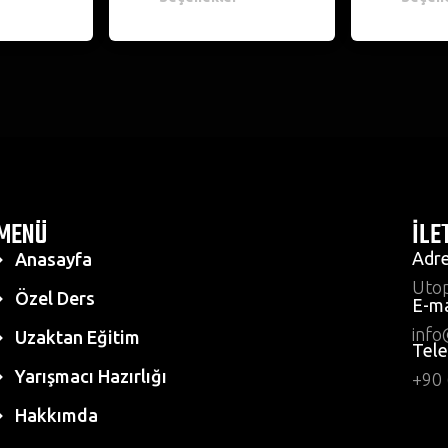
MENÜ
İLE
Adre
Anasayfa
Utop
Özel Ders
E-ma
inf
Uzaktan Eğitim
Tele
Yarışmacı Hazırlığı
+90 
Hakkımda