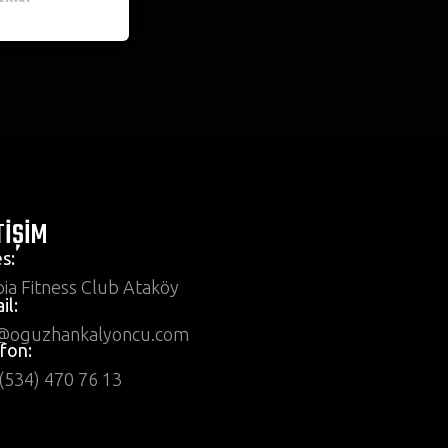
TİŞİM
s:
ia Fitness Club Ataköy
il:
o@oguzhankalyoncu.com
fon:
(534) 470 76 13