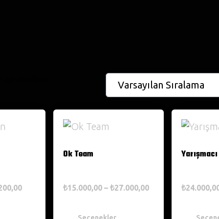
gösteriliyor
Ok Team
Yarışmacı
200,00
₺
15.000,00
–
₺
27.000,00
₺
24.000,0
Seçenekler
Seçen