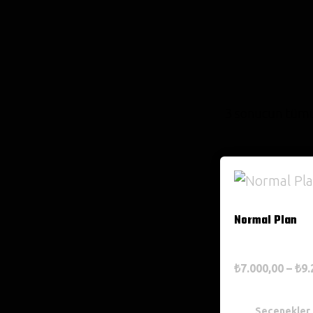
3 sonucun tümü 
Normal Plan
₺
7.000,00
–
₺
9.
Seçenekler