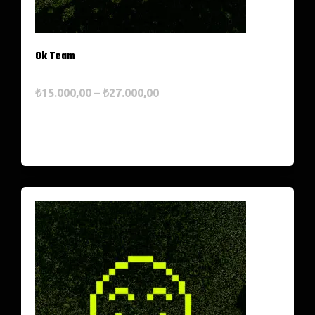
Ok Team
₺
15.000,00
–
₺
27.000,00
Seçenekler