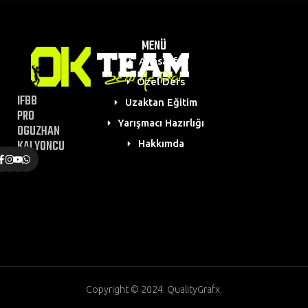
MENÜ
Anasayfa
Özel Ders
IFBB
Uzaktan Eğitim
PRO
Yarışmacı Hazırlığı
OGUZHAN
KALYONCU
Hakkımda
Copyright © 2024. QualityGrafx.