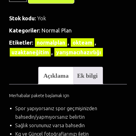
Stok kodu:
Yok
Kategoriler:
Normal Plan
Etiketler:
normalplan
,
okteam
,
uzaktaneğitim
,
yarışmacıhazırlığı
Açıklama
Ek bilgi
Merhabalar pakete başlamak için
Spor yapıyorsanız spor geçmişinizden
bahsedin/yapmıyorsanız belirtin
Sağlık sorununuz varsa bahsedin
Kg ve Güncel fotoğraflarınızı iletin