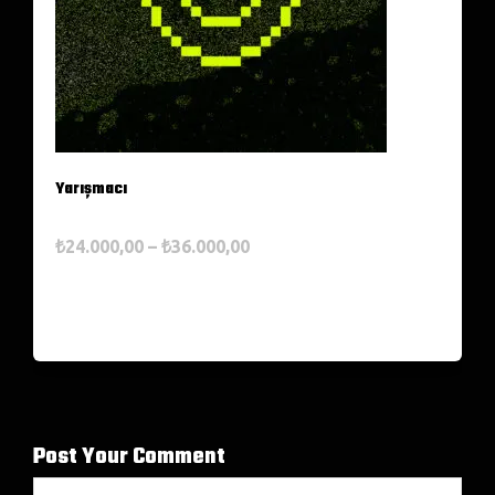
Yarışmacı
₺
24.000,00
–
₺
36.000,00
Seçenekler
Post Your Comment